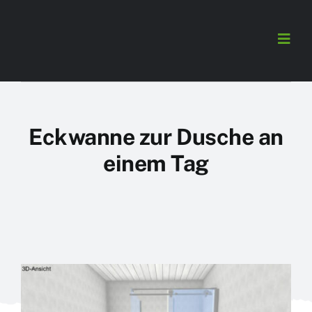
Zum
Inhalt
Togg
springen
Navig
barrierefreies-bad.de
Umbaubeispiele
Eckwanne zur Dusche an
einem Tag
Kundenmeinungen
Über Uns