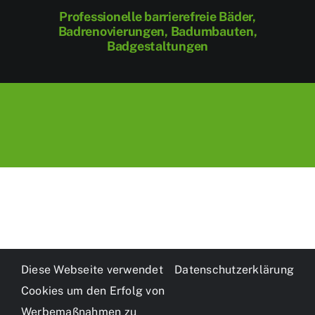
Professionelle barrierefreie Bäder,
Badrenovierungen, Badumbauten,
Badgestaltungen
Diese Webseite verwendet
Datenschutzerklärung
Cookies um den Erfolg von
© Copyright 2022 - 2026 |
BSNSoft IT Dienstleistungen
|
Werbemaßnahmen zu
Avada Theme by
ThemeFusion
| Powered by
WordPress
|